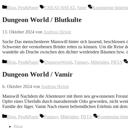
Kategorien
Schlagwörter
Blog
,
Pen&Paper
CHEAT-SHEAT
,
Spire
Kommentar hinterl
Dungeon World / Blutkulte
13. Oktober 2024
von
Andreas Heisig
Suche Das menschenleere Manswill hinter sich lassend, beschlossen 
Schwester der verstorbenen Brüder retten zu können. Um die Reise do
wandelte als Drache zwischen den dichter werdenden Bäumen bzw. 
Kategorien
Schlagwörter
Blog
,
Pen&Paper
DungeonWorld
,
Fantasy
,
Mittelalter
,
PBTA
Dungeon World / Vamir
6. Oktober 2024
von
Andreas Heisig
Manswill Nachdem die Abenteurer mit ihren neu gewonnenen Freunden
Opfer eines Überfalls durch marodierende Orks geworden, nicht wen
Familie der Jäger. Vamir Nach einem befremdlichen Erlebnis mit dem
Kategorien
Schlagwörter
Blog
,
Pen&Paper
Fantasy
,
Mittelalter
,
PBTA
Kommentar hinte
Blog