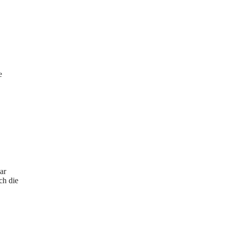
e
ar
ch die