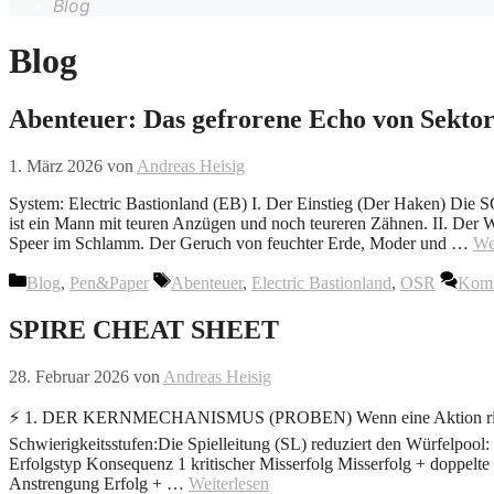
Blog
Blog
Abenteuer: Das gefrorene Echo von Sektor
1. März 2026
von
Andreas Heisig
System: Electric Bastionland (EB) I. Der Einstieg (Der Haken) Die S
ist ein Mann mit teuren Anzügen und noch teureren Zähnen. II. Der 
Speer im Schlamm. Der Geruch von feuchter Erde, Moder und …
We
Kategorien
Schlagwörter
Blog
,
Pen&Paper
Abenteuer
,
Electric Bastionland
,
OSR
Komm
SPIRE CHEAT SHEET
28. Februar 2026
von
Andreas Heisig
⚡ 1. DER KERNMECHANISMUS (PROBEN) Wenn eine Aktion riskant 
Schwierigkeitsstufen:Die Spielleitung (SL) reduziert den Wür
Erfolgstyp Konsequenz 1 kritischer Misserfolg Misserfolg + doppelte 
Anstrengung Erfolg + …
Weiterlesen