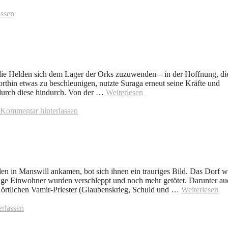
assen
die Helden sich dem Lager der Orks zuzuwenden – in der Hoffnung, di
rthin etwas zu beschleunigen, nutzte Suraga erneut seine Kräfte und
durch diese hindurch. Von der …
Weiterlesen
Kommentar hinterlassen
 in Manswill ankamen, bot sich ihnen ein trauriges Bild. Das Dorf w
ige Einwohner wurden verschleppt und noch mehr getötet. Darunter au
 örtlichen Vamir-Priester (Glaubenskrieg, Schuld und …
Weiterlesen
rlassen