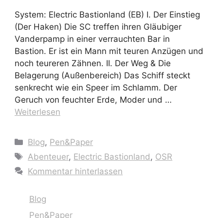
System: Electric Bastionland (EB) I. Der Einstieg
(Der Haken) Die SC treffen ihren Gläubiger
Vanderpamp in einer verrauchten Bar in
Bastion. Er ist ein Mann mit teuren Anzügen und
noch teureren Zähnen. II. Der Weg & Die
Belagerung (Außenbereich) Das Schiff steckt
senkrecht wie ein Speer im Schlamm. Der
Geruch von feuchter Erde, Moder und …
Weiterlesen
Kategorien
Blog
,
Pen&Paper
Schlagwörter
Abenteuer
,
Electric Bastionland
,
OSR
Kommentar hinterlassen
Blog
Pen&Paper