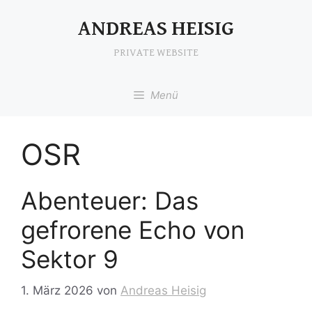
Zum
Inhalt
ANDREAS HEISIG
springen
PRIVATE WEBSITE
Menü
OSR
Abenteuer: Das
gefrorene Echo von
Sektor 9
1. März 2026
von
Andreas Heisig