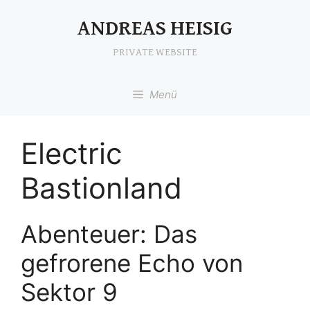
Zum
Inhalt
ANDREAS HEISIG
springen
PRIVATE WEBSITE
Menü
Electric
Bastionland
Abenteuer: Das
gefrorene Echo von
Sektor 9