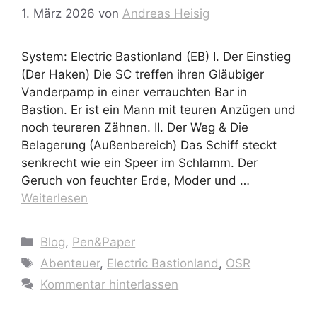
1. März 2026
von
Andreas Heisig
System: Electric Bastionland (EB) I. Der Einstieg
(Der Haken) Die SC treffen ihren Gläubiger
Vanderpamp in einer verrauchten Bar in
Bastion. Er ist ein Mann mit teuren Anzügen und
noch teureren Zähnen. II. Der Weg & Die
Belagerung (Außenbereich) Das Schiff steckt
senkrecht wie ein Speer im Schlamm. Der
Geruch von feuchter Erde, Moder und …
Weiterlesen
Kategorien
Blog
,
Pen&Paper
Schlagwörter
Abenteuer
,
Electric Bastionland
,
OSR
Kommentar hinterlassen